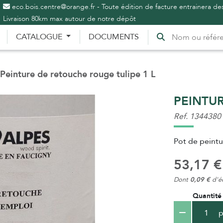
eco.bois.centre@orange.fr - Toute édition de facture entrainera des
Livraison 80km max autour de notre dépôt
CATALOGUE
DOCUMENTS
Peinture de retouche rouge tulipe 1 L
PEINTUR
Ref. 1344380
Pot de peint
53,17 €
Dont
0,09 €
d'éc
Quantité
p