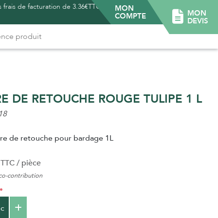
 frais de facturation de 3.36€TTC -
MON
MON
COMPTE
DEVIS
E DE RETOUCHE ROUGE TULIPE 1 L
18
ure de retouche pour bardage 1L
TTC / pièce
o-contribution
c