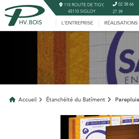
02 38 66
115 ROUTE DE TIGY,
45110 SIGLOY
27 39
L'ENTREPRISE
RÉALISATIONS
Accueil
Étanchéité du Batîment
Pareplui