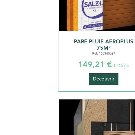
PARE PLUIE AEROPLUS
75M²
Ref: 163340027
149,21 €
TTC/pc
Découvrir