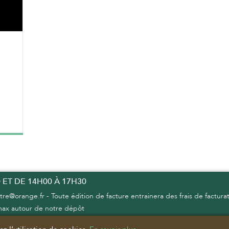
 ET DE 14H00 À 17H30
re@orange.fr - Toute édition de facture entrainera des frais de factura
max autour de notre dépôt