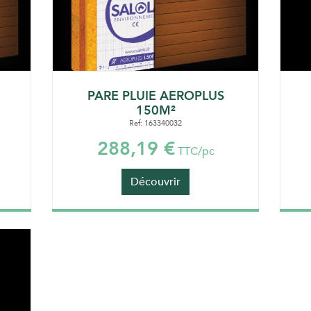
PARE PLUIE AEROPLUS
150M²
Ref: 163340032
288,19 €
TTC/pc
Découvrir