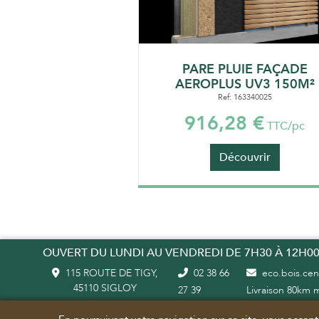
PARE PLUIE FAÇADE
AEROPLUS UV3 150M²
Ref: 163340025
916,28 €
TTC/pc
Découvrir
OUVERT DU LUNDI AU VENDREDI DE 7H30 À 12H00
115 ROUTE DE TIGY,
02 38 66
eco.bois.cent
45110 SIGLOY
27 39
Livraison 80km 