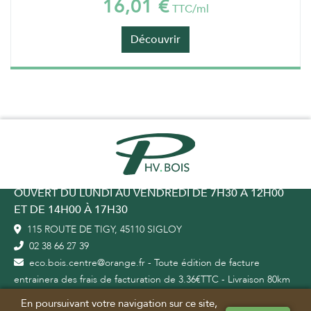
16,01 €
TTC/ml
Découvrir
OUVERT DU LUNDI AU VENDREDI DE 7H30 À 12H00
ET DE 14H00 À 17H30
115 ROUTE DE TIGY, 45110 SIGLOY
02 38 66 27 39
eco.bois.centre@orange.fr - Toute édition de facture
entrainera des frais de facturation de 3.36€TTC - Livraison 80km
max autour de notre dépôt
En poursuivant votre navigation sur ce site,