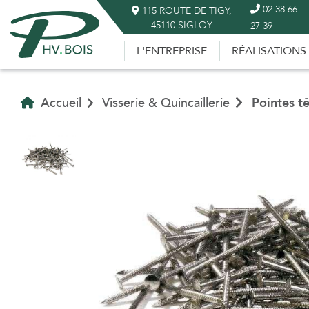
02 38 66
115 ROUTE DE TIGY,
45110 SIGLOY
27 39
L'ENTREPRISE
RÉALISATIONS
Accueil
Visserie & Quincaillerie
Pointes tê