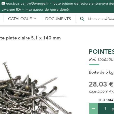
eco.bois.centre@orange.fr - Toute édition de facture entrainera des
Livraison 80km max autour de notre dépôt
CATALOGUE
DOCUMENTS
te plate claire 5.1 x 140 mm
POINTES
Ref. 1526500
Boite de 5 kg
28,03 €
Dont
0,09 €
d'éc
Quantité
p