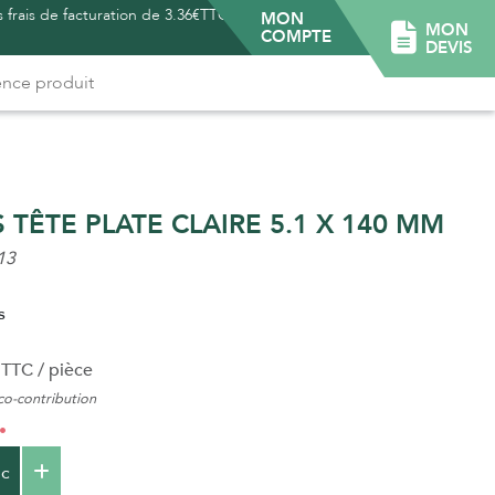
 frais de facturation de 3.36€TTC -
MON
MON
COMPTE
DEVIS
 TÊTE PLATE CLAIRE 5.1 X 140 MM
13
s
TTC / pièce
o-contribution
c