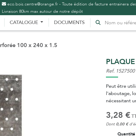
eco.bois.centre@orange.fr - Toute édition de facture entrainera des
Livraison 80km max autour de notre dépôt
CATALOGUE
DOCUMENTS
rforée 100 x 240 x 1.5
PLAQUE 
Ref. 1527500
Peut être uti
l'aboutage, l
nécessitant un
3,28 €
TT
Dont
0,00 €
d'éc
Quantité