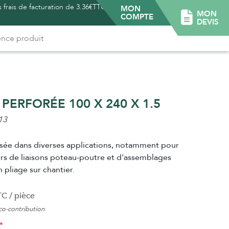
 frais de facturation de 3.36€TTC -
MON
MON
COMPTE
DEVIS
PERFORÉE 100 X 240 X 1.5
13
lisée dans diverses applications, notamment pour
ors de liaisons poteau-poutre et d'assemblages
 pliage sur chantier.
C / pièce
o-contribution