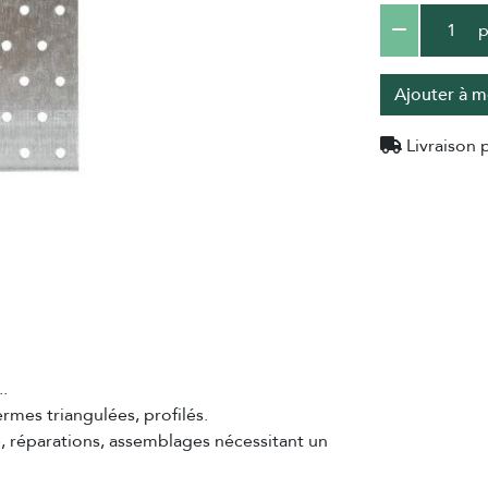
p
Ajouter à m
Livraison p
.
ermes triangulées, profilés.
e, réparations, assemblages nécessitant un