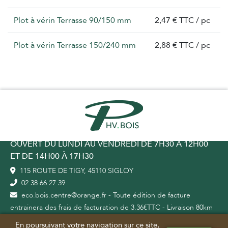
Plot à vérin Terrasse 90/150 mm
2,47 € TTC / pc
Plot à vérin Terrasse 150/240 mm
2,88 € TTC / pc
OUVERT DU LUNDI AU VENDREDI DE 7H30 À 12H00
ET DE 14H00 À 17H30
115 ROUTE DE TIGY, 45110 SIGLOY
02 38 66 27 39
eco.bois.centre@orange.fr - Toute édition de facture
entrainera des frais de facturation de 3.36€TTC - Livraison 80km
max autour de notre dépôt
En poursuivant votre navigation sur ce site,