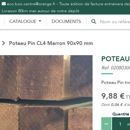
eco.bois.centre@orange.fr - Toute édition de facture entrainera des
Livraison 80km max autour de notre dépôt
CATALOGUE
DOCUMENTS
Poteau Pin CL4 Marron 90x90 mm
POTEAU
Ref. 0208030
Poteau Pin tr
9,88 €
TT
Dont
0,06 €
d'éc
Quantité
m