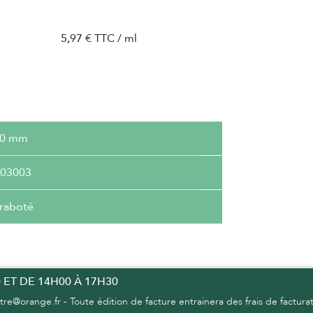
5,97 € TTC / ml
90 mm
03003
 raboté
 ET DE 14H00 À 17H30
re@orange.fr - Toute édition de facture entrainera des frais de factura