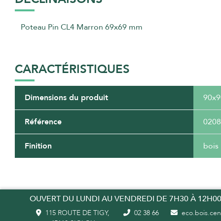
Poteau Pin CL4 Marron 69x69 mm
CARACTÉRISTIQUES
Dimensions du produit
90x
Référence
0208
Finition
bois
OUVERT DU LUNDI AU VENDREDI DE 7H30 À 12H00
115 ROUTE DE TIGY,
02 38 66
eco.bois.cent