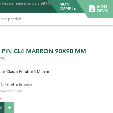
 frais de facturation de 3.36€TTC -
MON
MON
COMPTE
DEVIS
 PIN CL4 MARRON 90X90 MM
03
aité Classe IV raboté Marron
C / mètre linéaire
o-contribution
l