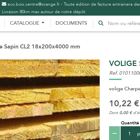
eco.bois.centre@orange.fr - Toute édition de facture entrainera des
Livraison 80km max autour de notre dépôt
CATALOGUE
DOCUMENTS
e Sapin CL2 18x200x4000 mm
VOLIGE 
Ref. 0101100
volige Charpe
10,22 €
Dont
0,00 €
d'éc
Quantité
p