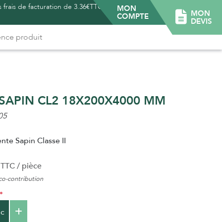
 frais de facturation de 3.36€TTC -
MON
MON
COMPTE
DEVIS
SAPIN CL2 18X200X4000 MM
05
nte Sapin Classe II
TTC / pièce
o-contribution
c