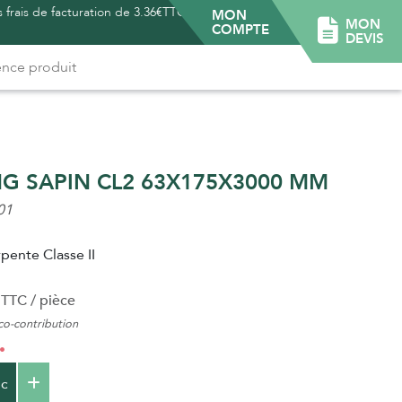
 frais de facturation de 3.36€TTC -
MON
MON
COMPTE
DEVIS
G SAPIN CL2 63X175X3000 MM
01
pente Classe II
TTC / pièce
o-contribution
c