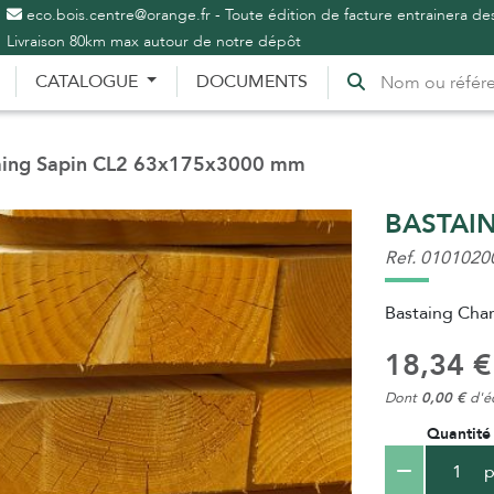
eco.bois.centre@orange.fr - Toute édition de facture entrainera des
Livraison 80km max autour de notre dépôt
CATALOGUE
DOCUMENTS
ing Sapin CL2 63x175x3000 mm
BASTAIN
Ref. 0101020
Bastaing Char
18,34 €
Dont
0,00 €
d'éc
Quantité
p